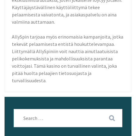
eksklusiivisia uutuksia, joten jokaiselle löytyy jotakin.
Käyttäjäystävällinen käyttöliittymä tekee
pelaamisesta vaivatonta, ja asiakaspalvelu on aina
valmiina auttamaan.
AllySpin tarjoaa myös erinomaisia kampanjoita, jotka
tekevät pelaamisesta entistä houkuttelevampaa.
Liittymällä AllySpiniin voit nauttia ainutlaatuisista
pelikokemuksista ja mahdollisuuksista parantaa
voittojasi. Tämä kasino on turvallinen valinta, joka
pitää huolta pelaajien tietosuojasta ja
turvallisuudesta.