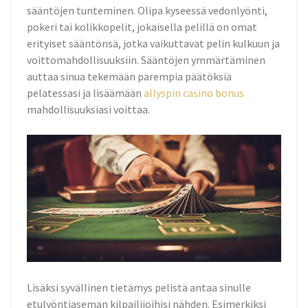
sääntöjen tunteminen. Olipa kyseessä vedonlyönti,
pokeri tai kolikkopelit, jokaisella pelillä on omat
erityiset sääntönsä, jotka vaikuttavat pelin kulkuun ja
voittomahdollisuuksiin. Sääntöjen ymmärtäminen
auttaa sinua tekemään parempia päätöksiä
pelatessasi ja lisäämään
allyspin casino bonus
mahdollisuuksiasi voittaa.
Lisäksi syvällinen tietämys pelistä antaa sinulle
etulyöntiaseman kilpailijoihisi nähden. Esimerkiksi