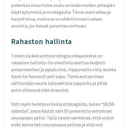
pokerissa sinun tulee osata arvioida muiden pelaajien
käyttäytymistä ja strategioita. Tämä vaatii aikaa ja
harjoittelua, mutta se on ehdottomasti vaivan
arvoista, jos haluat parantaa voittoasi.
Rahaston hallinta
Toinen tärkeä voittostrategia uhkapeleissä on
rahaston hallinta. On oleellista asettaa budjetti
pelaamisellesi ja pysyä siinä, riippumatta siitä, kuinka
hyvin tai huonosti peli sujuu. Tämä auttaa sinua
välttämään suuria taloudellisia tappioita ja pitää
pelin viihteenä eikä stressinä.
Voit myös harkita erilaisia strategioita, kuten “50/50-
sääntöä”, jossa käytät vain 50 prosenttia voitoistasi
seuraavaan peliin. Tällä tavoin varmistat, että voitot
eivät katoa heti seuraavassa pelissä ja että voit