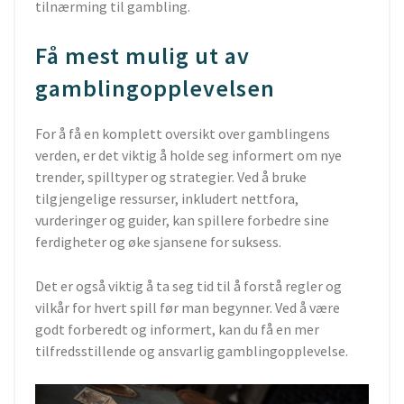
tilnærming til gambling.
Få mest mulig ut av
gamblingopplevelsen
For å få en komplett oversikt over gamblingens
verden, er det viktig å holde seg informert om nye
trender, spilltyper og strategier. Ved å bruke
tilgjengelige ressurser, inkludert nettfora,
vurderinger og guider, kan spillere forbedre sine
ferdigheter og øke sjansene for suksess.
Det er også viktig å ta seg tid til å forstå regler og
vilkår for hvert spill før man begynner. Ved å være
godt forberedt og informert, kan du få en mer
tilfredsstillende og ansvarlig gamblingopplevelse.