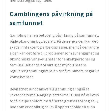
mer strategisk i spillene.
Gamblingens påvirkning på
samfunnet
Gambling har en betydelig påvirkning på samfunnet,
både økonomisk og sosialt. På den ene siden kan det
skape inntekter og arbeidsplasser, men på den andre
siden kan det føre til problemer som avhengighet og
økonomiske vanskeligheter for enkeltpersoner og
familier. Det er derfor viktig at myndighetene
regulerer gamblingbransjen for å minimere negative
konsekvenser.
Bevissthet rundt ansvarlig gambling er også et
voksende tema. Mange plattformer tilbyr nå verktøy
for å hjelpe spillere med å sette grenser for seg selv,
noe som er en viktig del av å opprettholde en sunn