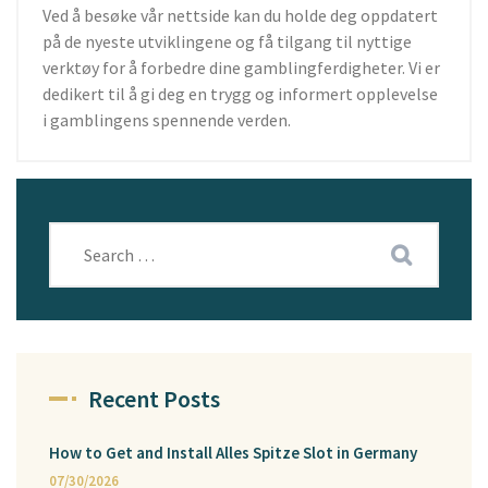
Ved å besøke vår nettside kan du holde deg oppdatert
på de nyeste utviklingene og få tilgang til nyttige
verktøy for å forbedre dine gamblingferdigheter. Vi er
dedikert til å gi deg en trygg og informert opplevelse
i gamblingens spennende verden.
Recent Posts
How to Get and Install Alles Spitze Slot in Germany
07/30/2026