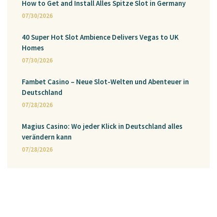
How to Get and Install Alles Spitze Slot in Germany
07/30/2026
40 Super Hot Slot Ambience Delivers Vegas to UK
Homes
07/30/2026
Fambet Casino – Neue Slot-Welten und Abenteuer in
Deutschland
07/28/2026
Magius Casino: Wo jeder Klick in Deutschland alles
verändern kann
07/28/2026