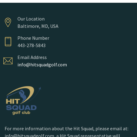
Our Location
Baltimore, MD, USA
Phone Number
443-278-5843
Email Address
info@hitsquadgolf.com
For more information about the Hit Squad, please email at:
info@hitsquadgolf.com, a Hit Squad representative will