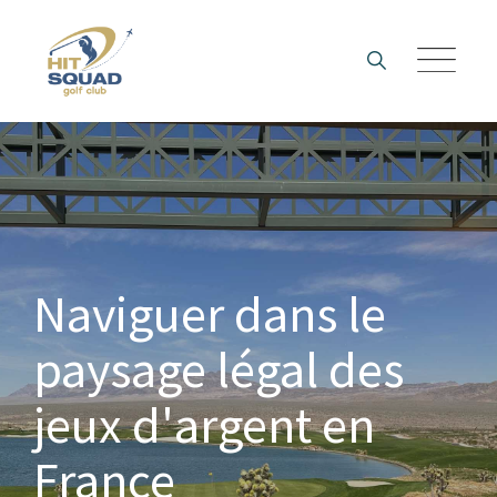
Skip
to
content
Naviguer dans le
paysage légal des
jeux d'argent en
France