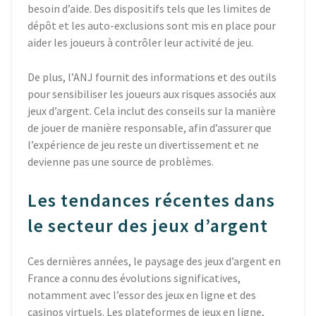
besoin d’aide. Des dispositifs tels que les limites de
dépôt et les auto-exclusions sont mis en place pour
aider les joueurs à contrôler leur activité de jeu.
De plus, l’ANJ fournit des informations et des outils
pour sensibiliser les joueurs aux risques associés aux
jeux d’argent. Cela inclut des conseils sur la manière
de jouer de manière responsable, afin d’assurer que
l’expérience de jeu reste un divertissement et ne
devienne pas une source de problèmes.
Les tendances récentes dans
le secteur des jeux d’argent
Ces dernières années, le paysage des jeux d’argent en
France a connu des évolutions significatives,
notamment avec l’essor des jeux en ligne et des
casinos virtuels. Les plateformes de jeux en ligne,