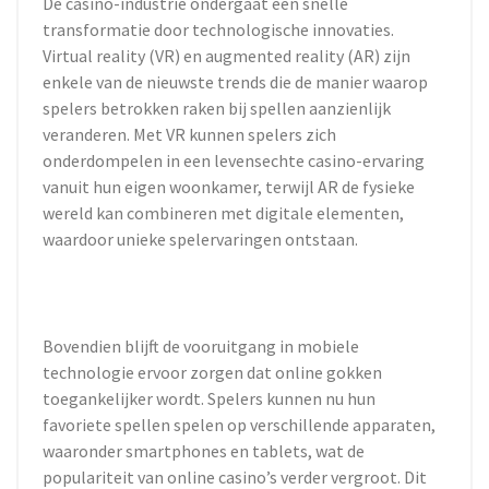
De casino-industrie ondergaat een snelle
transformatie door technologische innovaties.
Virtual reality (VR) en augmented reality (AR) zijn
enkele van de nieuwste trends die de manier waarop
spelers betrokken raken bij spellen aanzienlijk
veranderen. Met VR kunnen spelers zich
onderdompelen in een levensechte casino-ervaring
vanuit hun eigen woonkamer, terwijl AR de fysieke
wereld kan combineren met digitale elementen,
waardoor unieke spelervaringen ontstaan.
Bovendien blijft de vooruitgang in mobiele
technologie ervoor zorgen dat online gokken
toegankelijker wordt. Spelers kunnen nu hun
favoriete spellen spelen op verschillende apparaten,
waaronder smartphones en tablets, wat de
populariteit van online casino’s verder vergroot. Dit