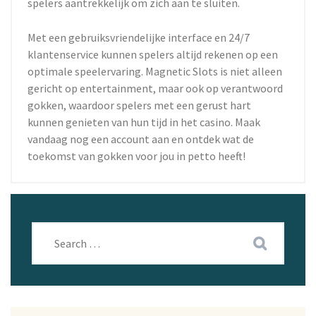
spelers aantrekkelijk om zich aan te sluiten.
Met een gebruiksvriendelijke interface en 24/7
klantenservice kunnen spelers altijd rekenen op een
optimale speelervaring. Magnetic Slots is niet alleen
gericht op entertainment, maar ook op verantwoord
gokken, waardoor spelers met een gerust hart
kunnen genieten van hun tijd in het casino. Maak
vandaag nog een account aan en ontdek wat de
toekomst van gokken voor jou in petto heeft!